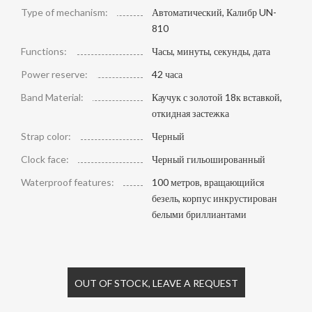
Type of mechanism:
Автоматический, Калибр UN-
810
Functions:
Часы, минуты, секунды, дата
Power reserve:
42 часа
Band Material:
Каучук с золотой 18к вставкой,
откидная застежка
Strap color:
Черный
Clock face:
Черный гильошированный
Waterproof features:
100 метров, вращающийся
безель, корпус инкрустирован
белыми бриллиантами
OUT OF STOCK, LEAVE A REQUEST