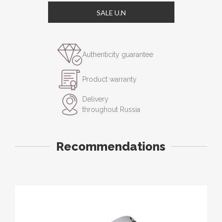
SALE U.N
Authenticity guarantee
Product warranty
Delivery
throughout Russia
Recommendations