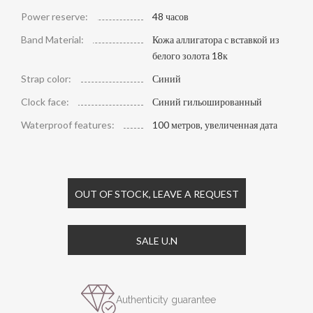
Power reserve:
48 часов
Band Material:
Кожа аллигатора с вставкой из
белого золота 18к
Strap color:
Синий
Clock face:
Синий гильошированный
Waterproof features:
100 метров, увеличенная дата
OUT OF STOCK, LEAVE A REQUEST
SALE U.N
Authenticity guarantee