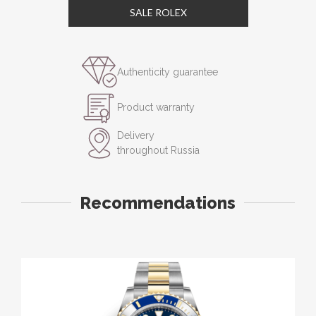
SALE ROLEX
Authenticity guarantee
Product warranty
Delivery
throughout Russia
Recommendations