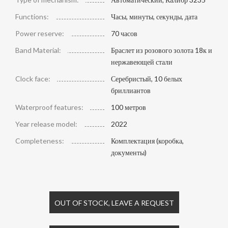
Functions:
Часы, минуты, секунды, дата
Power reserve:
70 часов
Band Material:
Браслет из розового золота 18к и
нержавеющей стали
Clock face:
Серебристый, 10 белых
бриллиантов
Waterproof features:
100 метров
Year release model:
2022
Completeness:
Комплектация (коробка,
документы)
OUT OF STOCK, LEAVE A REQUEST