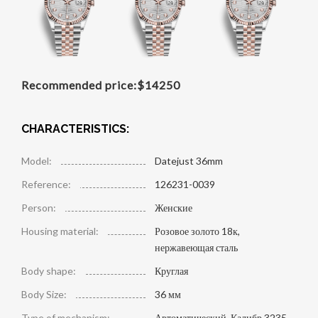
Recommended price:
$
14250
CHARACTERISTICS:
Model:
Datejust 36mm
Reference:
126231-0039
Person:
Женские
Housing material:
Розовое золото 18к,
нержавеющая сталь
Body shape:
Круглая
Body Size:
36 мм
Type of mechanism:
Автоматический, Калибр 3235