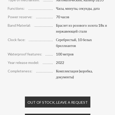
Functions:
Часы, минуты, секунды, дата
Power reserve:
70 часов
Band Material:
Браслет из розового золота 18к и
нержавеющей стали
Clock face:
Серебристый, 10 белых
бриллиантов
Waterproof features:
100 метров
Year release model:
2022
Completeness:
Комплектация (коробка,
документы)
OUT OF STOCK, LEAVE A REQUEST