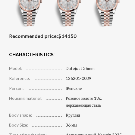
Recommended price:
$
14150
CHARACTERISTICS:
Model:
Datejust 36mm
Reference:
126201-0039
Person:
Женские
Housing material:
Розовое золото 18к,
нержавеющая сталь
Body shape:
Круглая
Body Size:
36 мм
Type of mechanism:
Автоматический, Калибр 3235