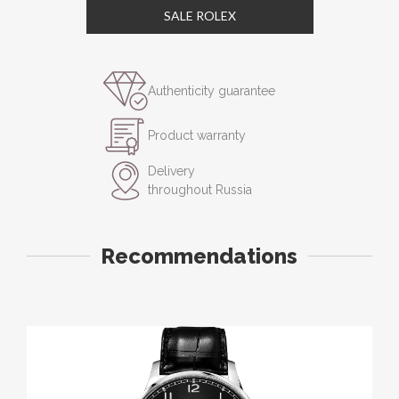
SALE ROLEX
Authenticity guarantee
Product warranty
Delivery
throughout Russia
Recommendations