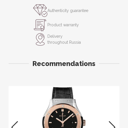
Authenticity guarantee
Product warranty
Delivery
throughout Russia
Recommendations