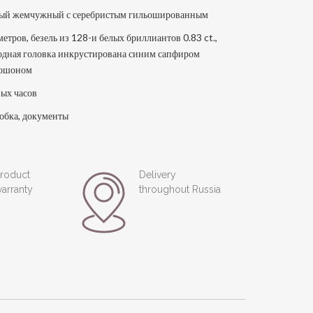
ый жемчужный с серебристым гильошированным
метров, безель из 128-и белых бриллиантов 0.83 ct.,
одная головка инкрустирована синим сапфиром
бошоном
ых часов
обка, документы
roduct
Delivery
arranty
throughout Russia