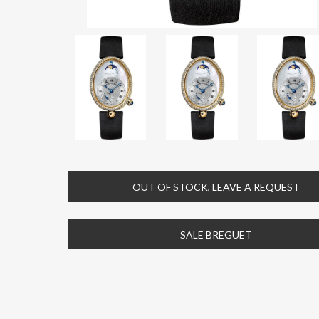
OUT OF STOCK, LEAVE A REQUEST
SALE BREGUET