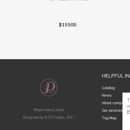
$
15500
HELPFUL I
Catalog
News
T
About company
o
Miami watch point
Our services
P
Designed by © DS Studio, 2017
Tag Map