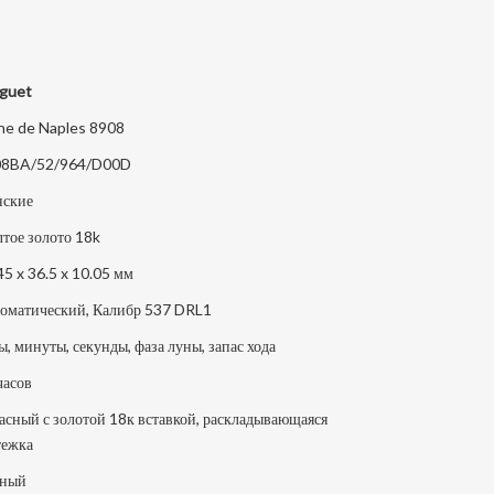
guet
ne de Naples 8908
08BA/52/964/D00D
ские
тое золото 18k
45 x 36.5 x 10.05 мм
оматический, Калибр 537 DRL1
ы, минуты, секунды, фаза луны, запас хода
часов
асный с золотой 18к вставкой, раскладывающаяся
тежка
рный