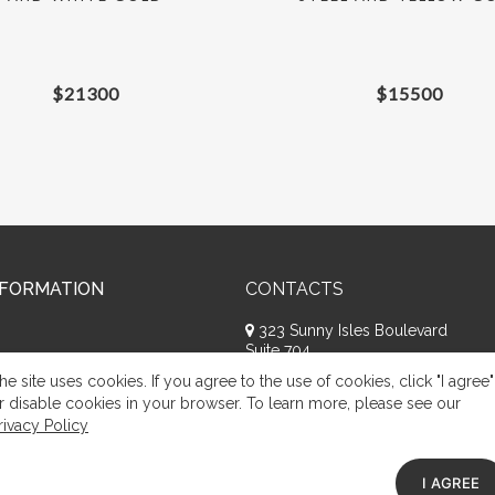
$
21300
$
15500
NFORMATION
CONTACTS
323 Sunny Isles Boulevard
Suite 704
Sunny Isles Beach, FL 33160
he site uses cookies. If you agree to the use of cookies, click "I agree"
+1 (786) 809-8074
r disable cookies in your browser. To learn more, please see our
rivacy Policy
Request a call
Appeal of citizens
I AGREE