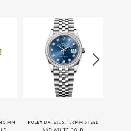
VAN CL
ALHAMB
 41 MM
ROLEX DATEJUST 36MM STEEL
OLD
AND WHITE GOLD