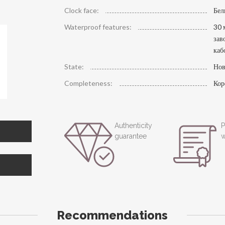
Clock face:
Бел
Waterproof features:
30 
зав
ка
State:
Нов
Completeness:
Кор
Authenticity
P
guarantee
w
Recommendations