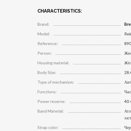
CHARACTERISTICS:
Brand:
Bre
Model:
Rei
Reference:
89
Person:
Жен
Housing material:
Жёл
Body Size:
28.
Type of mechanism:
Авт
Functions:
Час
Power reserve:
40 
Band Material:
Атл
зас
Strap color:
Че