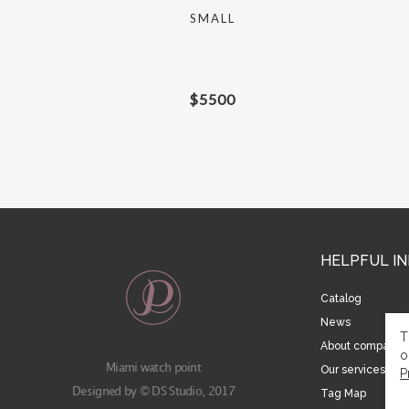
SMALL
$
5500
HELPFUL I
Catalog
News
T
About company
o
Miami watch point
Our services
P
Designed by © DS Studio, 2017
Tag Map