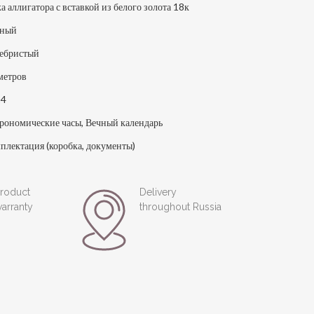
а аллигатора с вставкой из белого золота 18к
рный
ебристый
метров
14
рономические часы, Вечный календарь
плектация (коробка, документы)
roduct
Delivery
arranty
throughout Russia