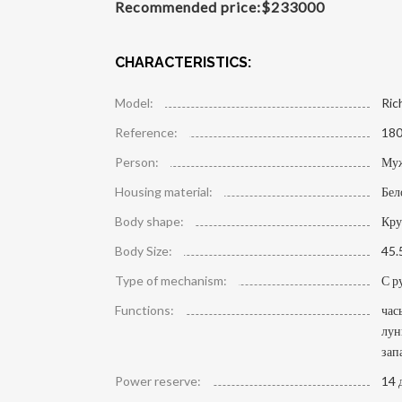
Recommended price:
$
233000
CHARACTERISTICS:
Model:
Ric
Reference:
180
Person:
Му
Housing material:
Бел
Body shape:
Кру
Body Size:
45.
Type of mechanism:
С р
Functions:
час
лун
зап
Power reserve:
14 