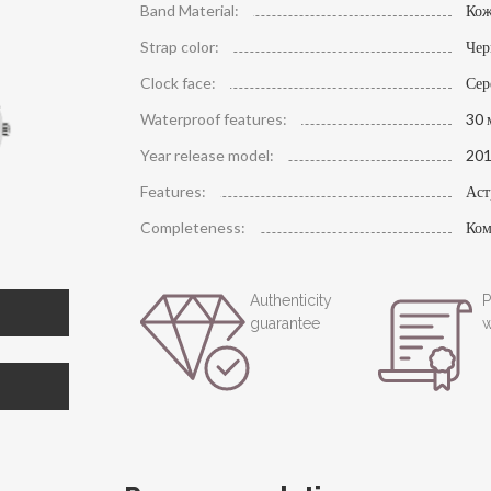
Band Material:
Кож
Strap color:
Че
Clock face:
Сер
Waterproof features:
30 
Year release model:
20
Features:
Аст
Completeness:
Ком
Authenticity
P
guarantee
w