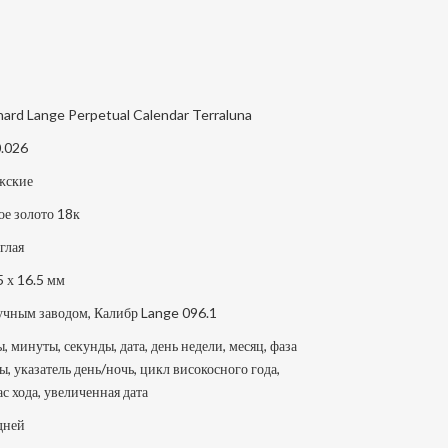
hard Lange Perpetual Calendar Terraluna
.026
жские
ое золото 18к
глая
5 х 16.5 мм
учным заводом, Калибр Lange 096.1
ы, минуты, секунды, дата, день недели, месяц, фаза
ы, указатель день/ночь, цикл високосного года,
ас хода, увеличенная дата
дней