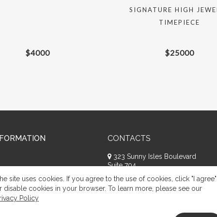
SIGNATURE HIGH JEWE
TIMEPIECE
$
4000
$
25000
NFORMATION
CONTACTS
323 Sunny Isles Boulevard
Suite 704
Sunny Isles Beach, FL 33160
he site uses cookies. If you agree to the use of cookies, click "I agree"
+1 (786) 809-8074
r disable cookies in your browser. To learn more, please see our
rivacy Policy
Request a call
Appeal of citizens