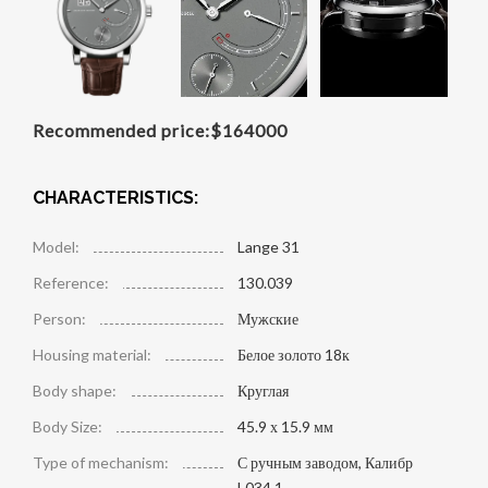
Recommended price:
$
164000
CHARACTERISTICS:
Model:
Lange 31
Reference:
130.039
Person:
Мужские
Housing material:
Белое золото 18к
Body shape:
Круглая
Body Size:
45.9 х 15.9 мм
Type of mechanism:
С ручным заводом, Калибр
L034.1