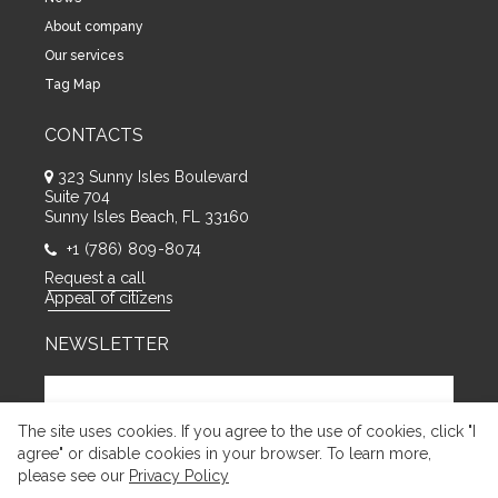
About company
Our services
Tag Map
CONTACTS
323 Sunny Isles Boulevard
Suite 704
Sunny Isles Beach, FL 33160
+1 (786) 809-8074
Request a call
Appeal of citizens
NEWSLETTER
The site uses cookies. If you agree to the use of cookies, click "I
agree" or disable cookies in your browser. To learn more,
please see our
Privacy Policy