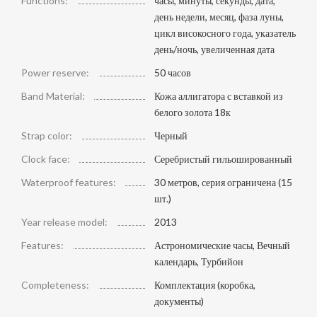
Functions:
часы, минуты, секунды, дата,
день недели, месяц, фаза луны,
цикл високосного года, указатель
день/ночь, увеличенная дата
Power reserve:
50 часов
Band Material:
Кожа аллигатора с вставкой из
белого золота 18к
Strap color:
Черный
Clock face:
Серебристый гильошированный
Waterproof features:
30 метров, серия ограничена (15
шт.)
Year release model:
2013
Features:
Астрономические часы, Вечный
календарь, Турбийон
Completeness:
Комплектация (коробка,
документы)