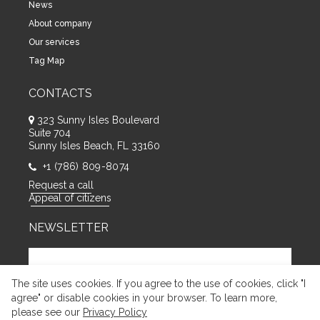
News
About company
Our services
Tag Map
CONTACTS
323 Sunny Isles Boulevard
Suite 704
Sunny Isles Beach, FL 33160
+1 (786) 809-8074
Request a call
Appeal of citizens
NEWSLETTER
The site uses cookies. If you agree to the use of cookies, click "I
agree" or disable cookies in your browser. To learn more,
please see our
Privacy Policy