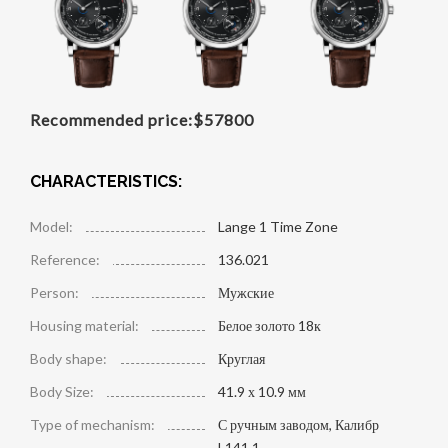
Recommended price:
$
57800
CHARACTERISTICS:
Model:
Lange 1 Time Zone
Reference:
136.021
Person:
Мужские
Housing material:
Белое золото 18к
Body shape:
Круглая
Body Size:
41.9 х 10.9 мм
Type of mechanism:
С ручным заводом, Калибр
L141.1