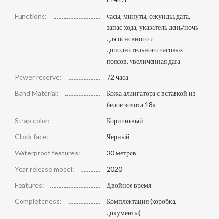
Functions:
часы, минуты, секунды, дата,
запас хода, указатель день/ночь
для основного и
дополнительного часовых
поясов, увеличенная дата
Power reserve:
72 часа
Band Material:
Кожа аллигатора с вставкой из
белое золота 18к
Strap color:
Коричневый
Clock face:
Черный
Waterproof features:
30 метров
Year release model:
2020
Features:
Двойное время
Completeness:
Комплектация (коробка,
документы)