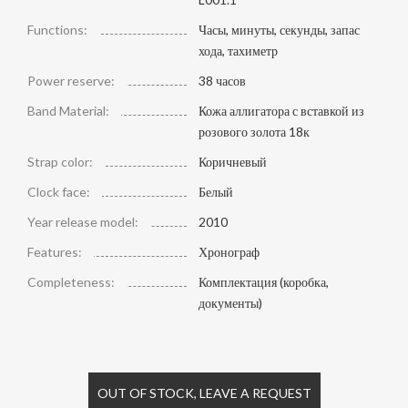
Functions:
Часы, минуты, секунды, запас
хода, тахиметр
Power reserve:
38 часов
Band Material:
Кожа аллигатора с вставкой из
розового золота 18к
Strap color:
Коричневый
Clock face:
Белый
Year release model:
2010
Features:
Хронограф
Completeness:
Комплектация (коробка,
документы)
OUT OF STOCK, LEAVE A REQUEST