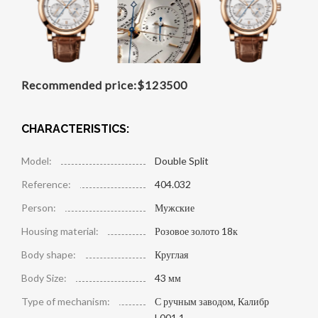
Recommended price:
$
123500
CHARACTERISTICS:
Model:
Double Split
Reference:
404.032
Person:
Мужские
Housing material:
Розовое золото 18к
Body shape:
Круглая
Body Size:
43 мм
Type of mechanism:
С ручным заводом, Калибр
L001.1